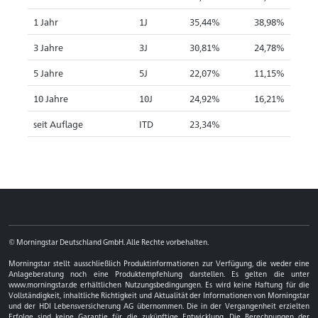
1 Jahr
1J
35,44%
38,98%
3 Jahre
3J
30,81%
24,78%
5 Jahre
5J
22,07%
11,15%
10 Jahre
10J
24,92%
16,21%
seit Auflage
ITD
23,34%
© Morningstar Deutschland GmbH. Alle Rechte vorbehalten.
Morningstar stellt ausschließlich Produktinformationen zur Verfügung, die weder eine
Anlageberatung noch eine Produktempfehlung darstellen. Es gelten die unter
www.morningstar.de erhältlichen Nutzungsbedingungen. Es wird keine Haftung für die
Vollständigkeit, inhaltliche Richtigkeit und Aktualität der Informationen von Morningstar
und der HDI Lebensversicherung AG übernommen. Die in der Vergangenheit erzielten
Erfolge sind keine Garantie für die zukünftige Entwicklung. Die Berechnungen der