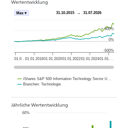
Wertentwicklung
ch
31.10.2015
→
31.07.2026
Max ▾
+ 500%
0%
-500%
01.0…
01.01.2018
01.01.2020
01.01.2022
01.01.2024
01.01.…
iShares S&P 500 Information Technology Sector U…
Branchen: Technologie
Jährliche Wertentwicklung
60%