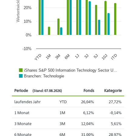
Wertentwicklung
20%
10%
0%
-10%
1J
3J
5J
10J
ITD
YTD
1M
3M
6M
iShares S&P 500 Information Technology Sector U…
Branchen: Technologie
Periode
Fonds
Kategorie
(Stand: 07.08.2026)
laufendes Jahr
YTD
26,04%
27,72%
1 Monat
1M
6,12%
-0,14%
3 Monate
3M
12,04%
5,61%
6 Monate
6M
31,00%
28,97%