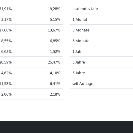
31,91%
19,28%
laufendes Jahr
3,17%
5,15%
1 Monat
17,66%
13,67%
3 Monate
8,55%
6,85%
6 Monate
6,62%
1,52%
1 Jahr
20,59%
25,47%
3 Jahre
-4,62%
-4,10%
5 Jahre
11,58%
6,41%
seit Auflage
2,06%
2,18%