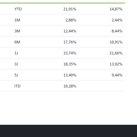
YTD
21,91%
14,87%
1M
2,88%
2,44%
3M
12,44%
8,44%
6M
17,76%
10,91%
1J
33,74%
21,66%
3J
18,35%
13,92%
5J
13,40%
9,44%
ITD
10,28%