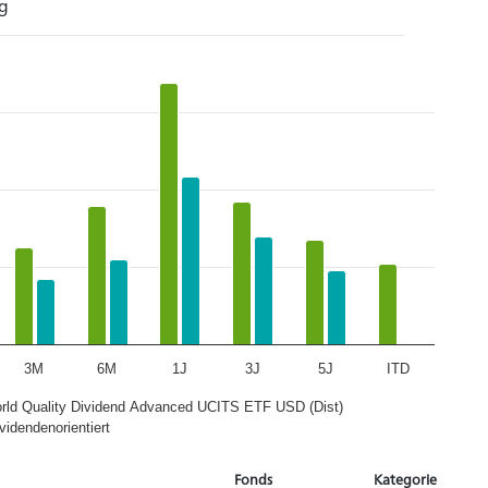
g
3M
6M
1J
3J
5J
ITD
rld Quality Dividend Advanced UCITS ETF USD (Dist)
videndenorientiert
Fonds
Kategorie