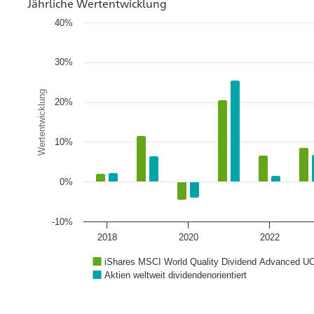
Jährliche Wertentwicklung
40%
30%
Wertentwicklung
20%
10%
0%
-10%
2018
2020
2022
iShares MSCI World Quality Dividend Advanced U
Aktien weltweit dividendenorientiert