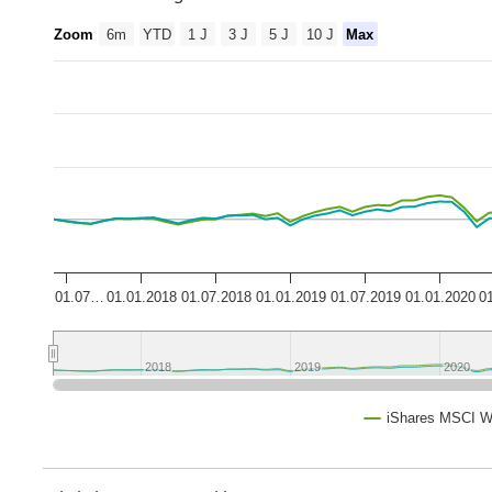
Zoom
6m
YTD
1 J
3 J
5 J
10 J
Max
01.07…
01.01.2018
01.07.2018
01.01.2019
01.07.2019
01.01.2020
0
2018
2018
2019
2019
2020
2020
iShares MSCI W