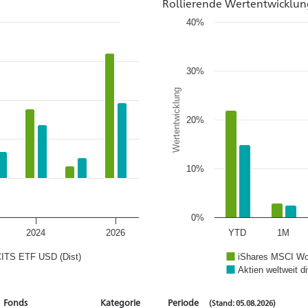
Rollierende Wertentwicklun
40%
30%
Wertentwicklung
20%
10%
0%
2024
2026
YTD
1M
CITS ETF USD (Dist)
iShares MSCI Wo
Aktien weltweit di
Fonds
Kategorie
Periode
(Stand: 05.08.2026)