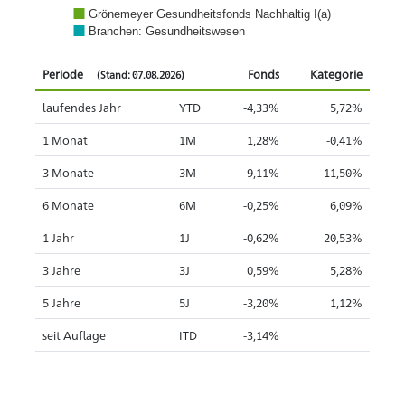
Grönemeyer Gesundheitsfonds Nachhaltig I(a)
Branchen: Gesundheitswesen
Periode
Fonds
Kategorie
(Stand: 07.08.2026)
laufendes Jahr
YTD
-4,33%
5,72%
1 Monat
1M
1,28%
-0,41%
3 Monate
3M
9,11%
11,50%
6 Monate
6M
-0,25%
6,09%
1 Jahr
1J
-0,62%
20,53%
3 Jahre
3J
0,59%
5,28%
5 Jahre
5J
-3,20%
1,12%
seit Auflage
ITD
-3,14%