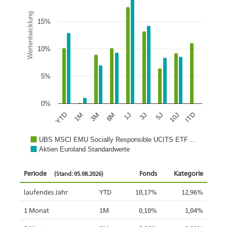
Wertentwicklung
15%
10%
5%
0%
1J
5J
ITD
1M
6M
3J
10J
YTD
3M
UBS MSCI EMU Socially Responsible UCITS ETF …
Aktien Euroland Standardwerte
Periode
Fonds
Kategorie
(Stand: 05.08.2026)
laufendes Jahr
YTD
10,17%
12,96%
1 Monat
1M
0,10%
1,04%