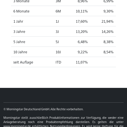
3 Monate
3M
8,96%
6,99%
6 Monate
6M
10,11%
9,30%
1 Jahr
1J
17,60%
21,94%
3 Jahre
3J
13,20%
14,26%
5 Jahre
5J
6,48%
8,38%
10 Jahre
10J
9,22%
8,54%
seit Auflage
ITD
11,07%
© Morningstar Deutschland GmbH. Alle Rechte vorbehalten.
Morningstar stellt ausschließlich Produktinformationen zur Verfügung, die weder eine
Anlageberatung noch eine Produktempfehlung darstellen. Es gelten die unter
www.morningstar.de erhältlichen Nutzungsbedingungen. Es wird keine Haftung für die