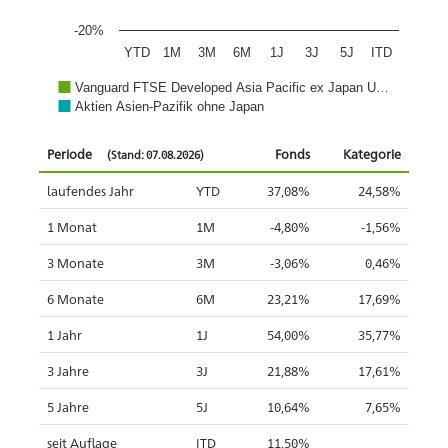
-20%
YTD
1M
3M
6M
1J
3J
5J
ITD
Vanguard FTSE Developed Asia Pacific ex Japan U…
Aktien Asien-Pazifik ohne Japan
Periode
Fonds
Kategorie
(Stand: 07.08.2026)
laufendes Jahr
YTD
37,08%
24,58%
1 Monat
1M
-4,80%
-1,56%
3 Monate
3M
-3,06%
0,46%
6 Monate
6M
23,21%
17,69%
1 Jahr
1J
54,00%
35,77%
3 Jahre
3J
21,88%
17,61%
5 Jahre
5J
10,64%
7,65%
seit Auflage
ITD
11,50%