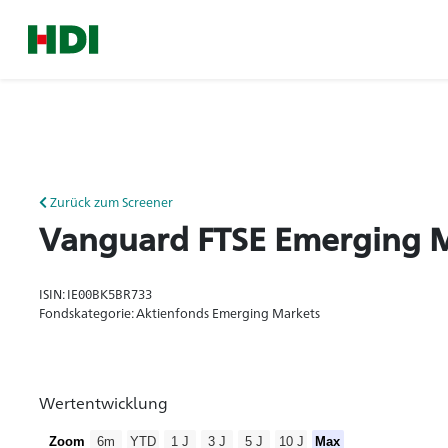
Zurück zum Screener
Vanguard FTSE Emerging M
ISIN: IE00BK5BR733
Fondskategorie: Aktienfonds Emerging Markets
Wertentwicklung
Zoom
6m
YTD
1 J
3 J
5 J
10 J
Max