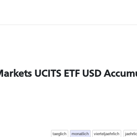
arkets UCITS ETF USD Accum
taeglich
monatlich
vierteljaehrlich
jaehrli