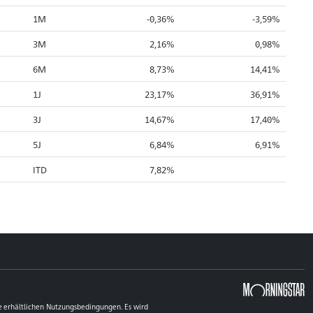
1M
-0,36%
-3,59%
3M
2,16%
0,98%
6M
8,73%
14,41%
1J
23,17%
36,91%
3J
14,67%
17,40%
5J
6,84%
6,91%
ITD
7,82%
e erhältlichen Nutzungsbedingungen. Es wird