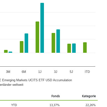
3M
6M
1J
3J
5J
ITD
E Emerging Markets UCITS ETF USD Accumulation
enländer weltweit
Fonds
Kategorie
YTD
13,37%
22,26%