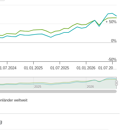
+ 50%
0%
-50%
1.07.2024
01.01.2025
01.07.2025
01.01.2026
01.07.20…
2025
2025
2026
2026
nländer weltweit
g