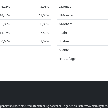
6,15%
3,95%
1 Monat
14,43%
13,00%
3 Monate
-3,80%
-0,86%
6 Monate
-11,16%
-17,59%
1 Jahr
30,63%
33,57%
3 Jahre
5 Jahre
seit Auflage
lageberatung noch eine Produktempfehlung darstellen. Es gelten die unter www.morningstar.d