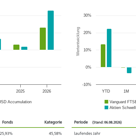
30%
Wertentwicklung
20%
10%
0%
-10%
2025
2026
YTD
1M
USD Accumulation
Vanguard FTS
Aktien Schwell
Fonds
Kategorie
Periode
(Stand: 06.08.2026)
25,93%
45,58%
laufendes Jahr