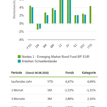
Wertentwicklung
4%
2%
0%
-2%
-4%
1J
5J
ITD
1M
6M
3J
10J
YTD
3M
Nordea 1 - Emerging Market Bond Fund BP EUR
Anleihen Schwellenländer
Periode
Fonds
Kategorie
(Stand: 06.08.2026)
laufendes Jahr
YTD
4,47%
4,09%
1 Monat
1M
-1,53%
-1,31%
3 Monate
3M
2,80%
2,16%