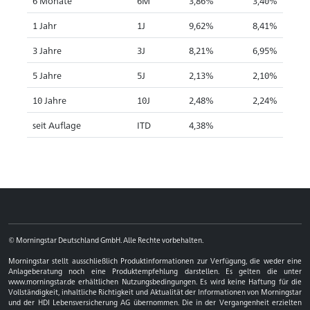
6 Monate
6M
3,86%
3,40%
1 Jahr
1J
9,62%
8,41%
3 Jahre
3J
8,21%
6,95%
5 Jahre
5J
2,13%
2,10%
10 Jahre
10J
2,48%
2,24%
seit Auflage
ITD
4,38%
© Morningstar Deutschland GmbH. Alle Rechte vorbehalten.
Morningstar stellt ausschließlich Produktinformationen zur Verfügung, die weder eine
Anlageberatung noch eine Produktempfehlung darstellen. Es gelten die unter
www.morningstar.de erhältlichen Nutzungsbedingungen. Es wird keine Haftung für die
Vollständigkeit, inhaltliche Richtigkeit und Aktualität der Informationen von Morningstar
und der HDI Lebensversicherung AG übernommen. Die in der Vergangenheit erzielten