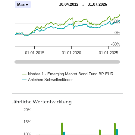
ch
30.04.2012
→
31.07.2026
Max ▾
+ 50%
0%
-50%
01.01.2015
01.01.2020
01.01.2025
Nordea 1 - Emerging Market Bond Fund BP EUR
Anleihen Schwellenländer
Jährliche Wertentwicklung
20%
15%
10%