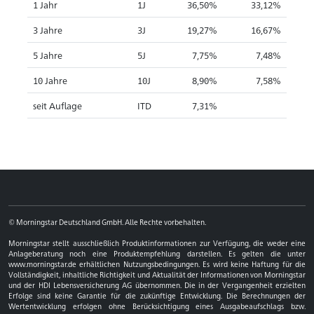
1 Jahr
1J
36,50%
33,12%
3 Jahre
3J
19,27%
16,67%
5 Jahre
5J
7,75%
7,48%
10 Jahre
10J
8,90%
7,58%
seit Auflage
ITD
7,31%
© Morningstar Deutschland GmbH. Alle Rechte vorbehalten.
Morningstar stellt ausschließlich Produktinformationen zur Verfügung, die weder eine
Anlageberatung noch eine Produktempfehlung darstellen. Es gelten die unter
www.morningstar.de erhältlichen Nutzungsbedingungen. Es wird keine Haftung für die
Vollständigkeit, inhaltliche Richtigkeit und Aktualität der Informationen von Morningstar
und der HDI Lebensversicherung AG übernommen. Die in der Vergangenheit erzielten
Erfolge sind keine Garantie für die zukünftige Entwicklung. Die Berechnungen der
Wertentwicklung erfolgen ohne Berücksichtigung eines Ausgabeaufschlags bzw.