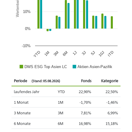
Wertentwicklung
10%
0%
-10%
1J
3J
5J
10J
ITD
YTD
1M
3M
6M
DWS ESG Top Asien LC
Aktien Asien-Pazifik
Periode
Fonds
Kategorie
(Stand: 05.08.2026)
laufendes Jahr
YTD
22,90%
22,50%
1 Monat
1M
-1,70%
-1,46%
3 Monate
3M
7,81%
6,99%
6 Monate
6M
16,98%
15,18%