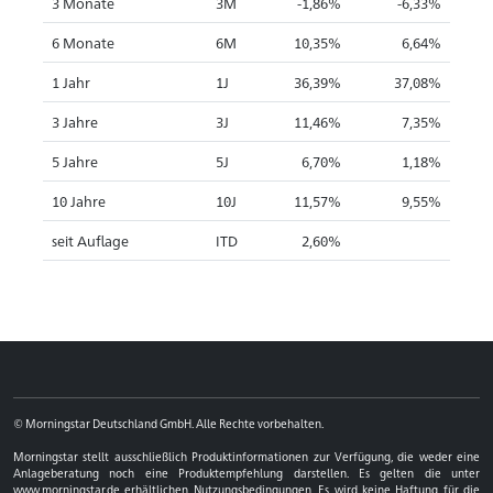
3 Monate
3M
-1,86%
-6,33%
6 Monate
6M
10,35%
6,64%
1 Jahr
1J
36,39%
37,08%
3 Jahre
3J
11,46%
7,35%
5 Jahre
5J
6,70%
1,18%
10 Jahre
10J
11,57%
9,55%
seit Auflage
ITD
2,60%
© Morningstar Deutschland GmbH. Alle Rechte vorbehalten.
Morningstar stellt ausschließlich Produktinformationen zur Verfügung, die weder eine
Anlageberatung noch eine Produktempfehlung darstellen. Es gelten die unter
www.morningstar.de erhältlichen Nutzungsbedingungen. Es wird keine Haftung für die