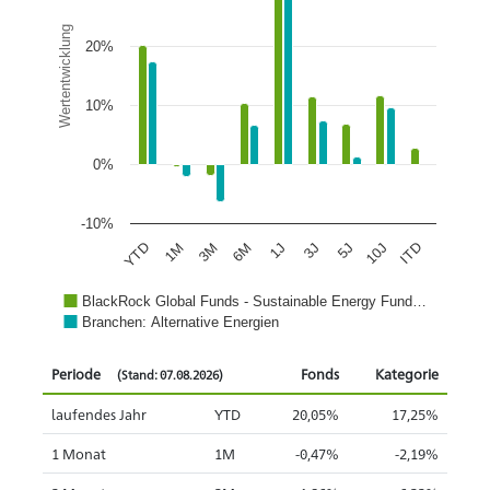
Wertentwicklung
20%
10%
0%
-10%
1J
3J
5J
10J
ITD
YTD
1M
3M
6M
BlackRock Global Funds - Sustainable Energy Fund…
Branchen: Alternative Energien
Periode
Fonds
Kategorie
(Stand: 07.08.2026)
laufendes Jahr
YTD
20,05%
17,25%
1 Monat
1M
-0,47%
-2,19%