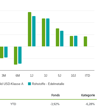
3M
6M
1J
3J
5J
10J
ITD
d USD-Klasse A
Rohstoffe - Edelmetalle
Fonds
Kategorie
YTD
-3,92%
-6,28%