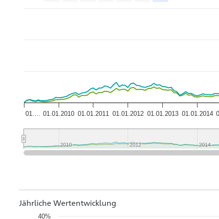
01.…
01.01.2010
01.01.2011
01.01.2012
01.01.2013
01.01.2014
2010
2010
2012
2012
2014
2014
Jährliche Wertentwicklung
40%