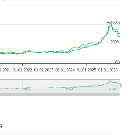
+ 400%
+ 200%
0%
1.2021
01.01.2022
01.01.2023
01.01.2024
01.01.2025
01.01.2026
2022
2022
2024
2024
2026
2026
g