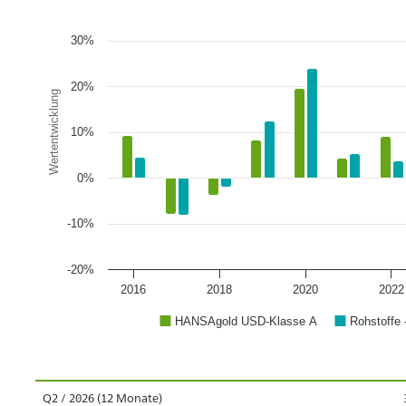
30%
20%
Wertentwicklung
10%
0%
-10%
-20%
2016
2018
2020
2022
HANSAgold USD-Klasse A
Rohstoffe 
Q2 / 2026 (12 Monate)