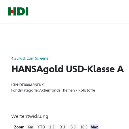
Zurück zum Screener
HANSAgold USD-Klasse A
ISIN: DE000A0NEKK1
Fondskategorie: Aktienfonds Themen / Rohstoffe
Wertentwicklung
Zoom
6m
YTD
1 J
3 J
5 J
10 J
Max