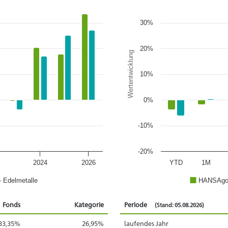
30%
20%
Wertentwicklung
10%
0%
-10%
-20%
2024
2026
YTD
1M
- Edelmetalle
HANSAgol
Fonds
Kategorie
Periode
(Stand: 05.08.2026)
33,35%
26,95%
laufendes Jahr