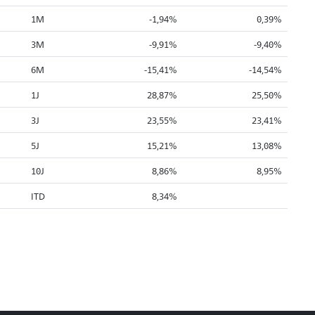
1M
-1,94%
0,39%
3M
-9,91%
-9,40%
6M
-15,41%
-14,54%
1J
28,87%
25,50%
3J
23,55%
23,41%
5J
15,21%
13,08%
10J
8,86%
8,95%
ITD
8,34%