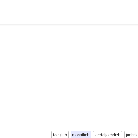
taeglich
monatlich
vierteljaehrlich
jaehrli