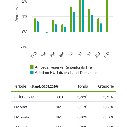
Wertentwicklung
2%
1%
0%
-1%
1J
6M
3M
1M
YTD
ITD
10J
5J
3J
Ampega Reserve Rentenfonds P a
Anleihen EUR diversifiziert Kurzläufer
Periode
Fonds
Kategorie
(Stand: 06.08.2026)
laufendes Jahr
YTD
0,88%
0,70%
1 Monat
1M
-0,02%
-0,08%
3 Monate
3M
0,80%
0,52%