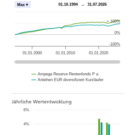
ch
01.10.1994
→
31.07.2026
Max ▾
+ 100%
0%
-100%
01.01.2000
01.01.2010
01.01.2020
Ampega Reserve Rentenfonds P a
Anleihen EUR diversifiziert Kurzläufer
Jährliche Wertentwicklung
6%
4%