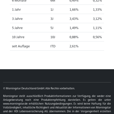
6 Monate
6M
0,49%
0,32%
1 Jahr
1J
1,66%
1,33%
3 Jahre
3J
3,43%
3,12%
5 Jahre
5J
1,49%
1,11%
10 Jahre
10J
0,88%
0,56%
seit Auflage
ITD
2,61%
© Morningstar Deutschland GmbH. Alle Rechte vorbehalten.
Morningstar stellt ausschließlich Produktinformationen zur Verfügung, die weder eine
Anlageberatung noch eine Produktempfehlung darstellen. Es gelten die unter
www.morningstar.de erhältlichen Nutzungsbedingungen. Es wird keine Haftung für die
Vollständigkeit, inhaltliche Richtigkeit und Aktualität der Informationen von Morningstar
und der HDI Lebensversicherung AG übernommen. Die in der Vergangenheit erzielten