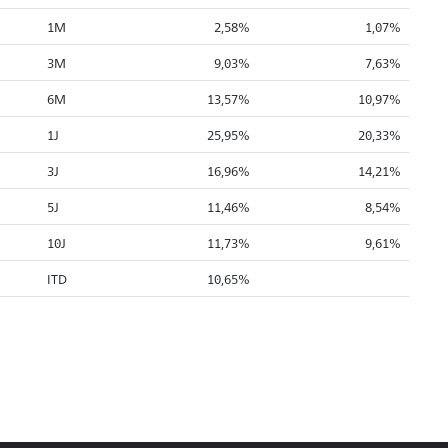
1M
2,58%
1,07%
3M
9,03%
7,63%
6M
13,57%
10,97%
1J
25,95%
20,33%
3J
16,96%
14,21%
5J
11,46%
8,54%
10J
11,73%
9,61%
ITD
10,65%