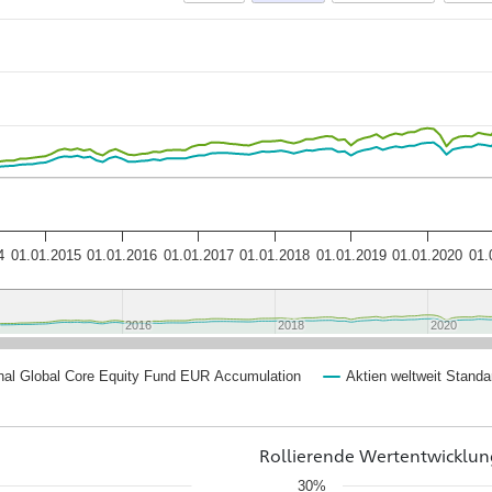
4
01.01.2015
01.01.2016
01.01.2017
01.01.2018
01.01.2019
01.01.2020
01.
2016
2016
2018
2018
2020
2020
nal Global Core Equity Fund EUR Accumulation
Aktien weltweit Standa
Rollierende Wertentwicklun
30%