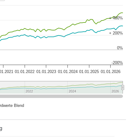
+ 400%
+ 200%
0%
-200%
01.2021
01.01.2022
01.01.2023
01.01.2024
01.01.2025
01.01.2026
2022
2022
2024
2024
2026
2026
rdwerte Blend
g