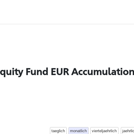
Equity Fund EUR Accumulatio
taeglich
monatlich
vierteljaehrlich
jaehrli