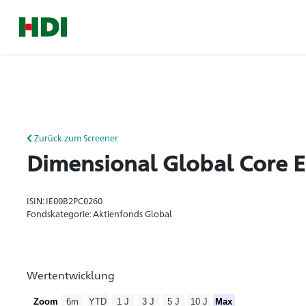
Zurück zum Screener
Dimensional Global Core 
ISIN: IE00B2PC0260
Fondskategorie: Aktienfonds Global
Wertentwicklung
Zoom
6m
YTD
1 J
3 J
5 J
10 J
Max