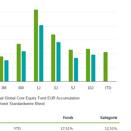
3M
6M
1J
3J
5J
10J
ITD
al Global Core Equity Fund EUR Accumulation
ltweit Standardwerte Blend
Fonds
Kategorie
YTD
17,51%
12,51%