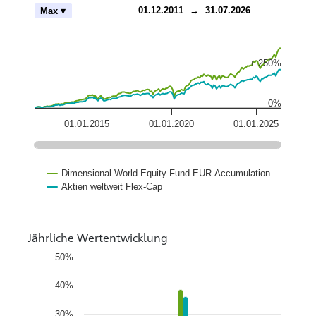
ch
01.12.2011
→
31.07.2026
Max ▾
+ 250%
0%
01.01.2015
01.01.2020
01.01.2025
Dimensional World Equity Fund EUR Accumulation
Aktien weltweit Flex-Cap
Jährliche Wertentwicklung
50%
40%
30%