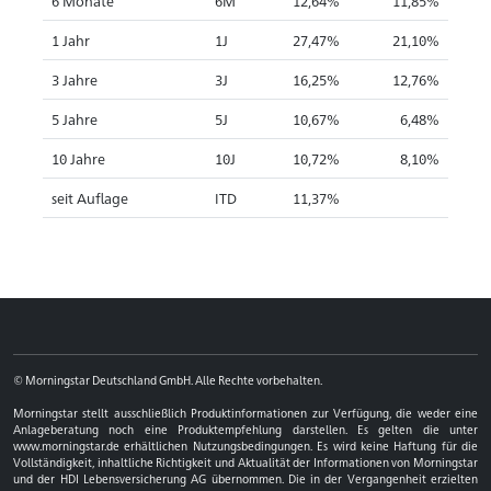
6 Monate
6M
12,64%
11,85%
1 Jahr
1J
27,47%
21,10%
3 Jahre
3J
16,25%
12,76%
5 Jahre
5J
10,67%
6,48%
10 Jahre
10J
10,72%
8,10%
seit Auflage
ITD
11,37%
© Morningstar Deutschland GmbH. Alle Rechte vorbehalten.
Morningstar stellt ausschließlich Produktinformationen zur Verfügung, die weder eine
Anlageberatung noch eine Produktempfehlung darstellen. Es gelten die unter
www.morningstar.de erhältlichen Nutzungsbedingungen. Es wird keine Haftung für die
Vollständigkeit, inhaltliche Richtigkeit und Aktualität der Informationen von Morningstar
und der HDI Lebensversicherung AG übernommen. Die in der Vergangenheit erzielten