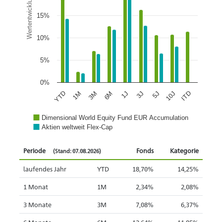
Wertentwicklung
15%
10%
5%
0%
1J
5J
ITD
1M
6M
3J
10J
YTD
3M
Dimensional World Equity Fund EUR Accumulation
Aktien weltweit Flex-Cap
Periode
Fonds
Kategorie
(Stand: 07.08.2026)
laufendes Jahr
YTD
18,70%
14,25%
1 Monat
1M
2,34%
2,08%
3 Monate
3M
7,08%
6,37%