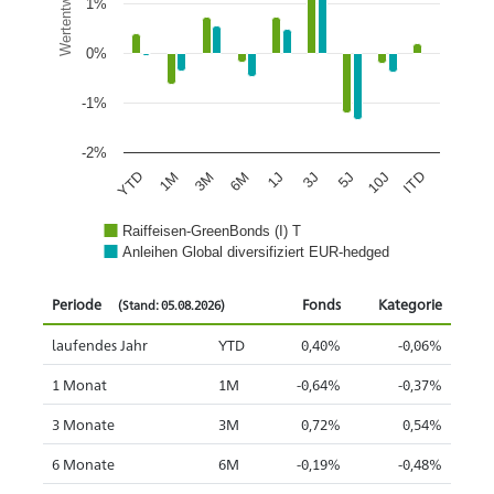
Wertentwicklung
1%
0%
-1%
-2%
1J
6M
3M
1M
YTD
ITD
10J
5J
3J
Raiffeisen-GreenBonds (I) T
Anleihen Global diversifiziert EUR-hedged
Periode
Fonds
Kategorie
(Stand: 05.08.2026)
laufendes Jahr
YTD
0,40%
-0,06%
1 Monat
1M
-0,64%
-0,37%
3 Monate
3M
0,72%
0,54%
6 Monate
6M
-0,19%
-0,48%