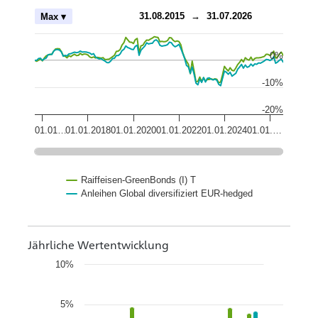
ch
31.08.2015
→
31.07.2026
Max ▾
0%
-10%
-20%
01.01…
01.01.2018
01.01.2020
01.01.2022
01.01.2024
01.01.…
Raiffeisen-GreenBonds (I) T
Anleihen Global diversifiziert EUR-hedged
Jährliche Wertentwicklung
10%
5%