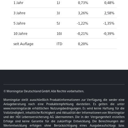
1 Jahr
1J
0,73%
0,48%
3 Jahre
3J
3,26%
2,58%
5 Jahre
5J
-1,22%
-1,35%
10 Jahre
10J
-0,21%
-0,39%
seit Auflage
ITD
0,20%
© Morningstar Deutschland GmbH. Alle Rechte vorbehalten.
Morningstar stellt ausschließlich Produktinformationen zur Verfügung, die weder eine
Anlageberatung noch eine Produktempfehlung darstellen. Es gelten die unter
www.morningstar.de erhältlichen Nutzungsbedingungen. Es wird keine Haftung für die
Vollständigkeit, inhaltliche Richtigkeit und Aktualität der Informationen von Morningstar
und der HDI Lebensversicherung AG übernommen. Die in der Vergangenheit erzielten
Erfolge sind keine Garantie für die zukünftige Entwicklung. Die Berechnungen der
Wertentwicklung erfolgen ohne Berücksichtigung eines Ausgabeaufschlags bzw.