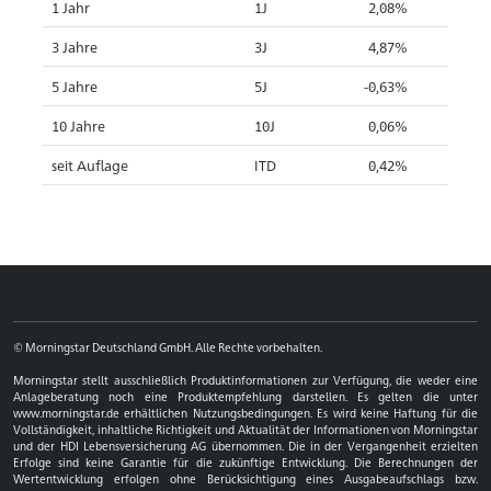
1 Jahr
1J
2,08%
3 Jahre
3J
4,87%
5 Jahre
5J
-0,63%
10 Jahre
10J
0,06%
seit Auflage
ITD
0,42%
© Morningstar Deutschland GmbH. Alle Rechte vorbehalten.
Morningstar stellt ausschließlich Produktinformationen zur Verfügung, die weder eine
Anlageberatung noch eine Produktempfehlung darstellen. Es gelten die unter
www.morningstar.de erhältlichen Nutzungsbedingungen. Es wird keine Haftung für die
Vollständigkeit, inhaltliche Richtigkeit und Aktualität der Informationen von Morningstar
und der HDI Lebensversicherung AG übernommen. Die in der Vergangenheit erzielten
Erfolge sind keine Garantie für die zukünftige Entwicklung. Die Berechnungen der
Wertentwicklung erfolgen ohne Berücksichtigung eines Ausgabeaufschlags bzw.