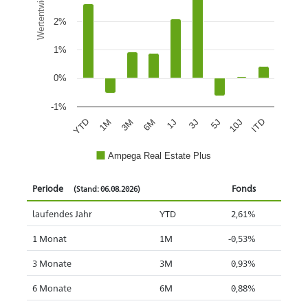
Wertentwicklung
2%
1%
0%
-1%
1J
6M
3M
1M
YTD
ITD
10J
5J
3J
Ampega Real Estate Plus
Periode
Fonds
(Stand: 06.08.2026)
laufendes Jahr
YTD
2,61%
1 Monat
1M
-0,53%
3 Monate
3M
0,93%
6 Monate
6M
0,88%