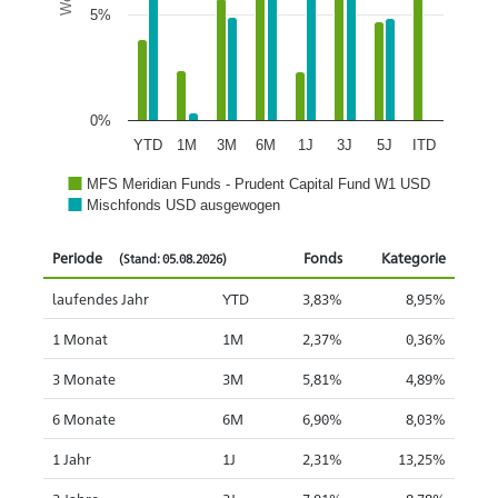
5%
0%
YTD
1M
3M
6M
1J
3J
5J
ITD
MFS Meridian Funds - Prudent Capital Fund W1 USD
Mischfonds USD ausgewogen
Periode
Fonds
Kategorie
(Stand: 05.08.2026)
laufendes Jahr
YTD
3,83%
8,95%
1 Monat
1M
2,37%
0,36%
3 Monate
3M
5,81%
4,89%
6 Monate
6M
6,90%
8,03%
1 Jahr
1J
2,31%
13,25%