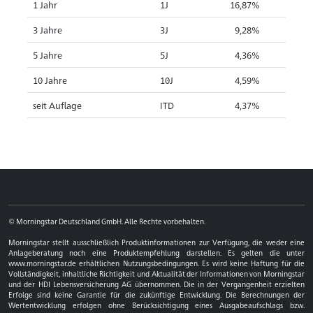
1 Jahr
1J
16,87%
3 Jahre
3J
9,28%
5 Jahre
5J
4,36%
10 Jahre
10J
4,59%
seit Auflage
ITD
4,37%
© Morningstar Deutschland GmbH. Alle Rechte vorbehalten.
Morningstar stellt ausschließlich Produktinformationen zur Verfügung, die weder eine
Anlageberatung noch eine Produktempfehlung darstellen. Es gelten die unter
www.morningstar.de erhältlichen Nutzungsbedingungen. Es wird keine Haftung für die
Vollständigkeit, inhaltliche Richtigkeit und Aktualität der Informationen von Morningstar
und der HDI Lebensversicherung AG übernommen. Die in der Vergangenheit erzielten
Erfolge sind keine Garantie für die zukünftige Entwicklung. Die Berechnungen der
Wertentwicklung erfolgen ohne Berücksichtigung eines Ausgabeaufschlags bzw.