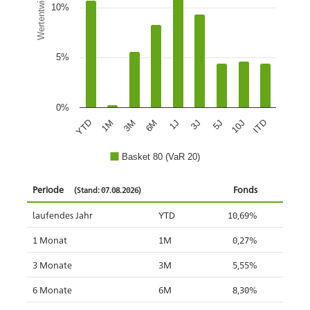
Wertentwicklung
10%
5%
0%
1J
5J
ITD
1M
6M
3J
10J
YTD
3M
Basket 80 (VaR 20)
Periode
Fonds
(Stand: 07.08.2026)
laufendes Jahr
YTD
10,69%
1 Monat
1M
0,27%
3 Monate
3M
5,55%
6 Monate
6M
8,30%