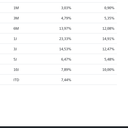
1M
3,03%
0,90%
3M
4,79%
5,35%
6M
13,97%
12,08%
1J
23,33%
14,91%
3J
14,53%
12,47%
5J
6,47%
5,48%
10J
7,89%
10,00%
ITD
7,44%