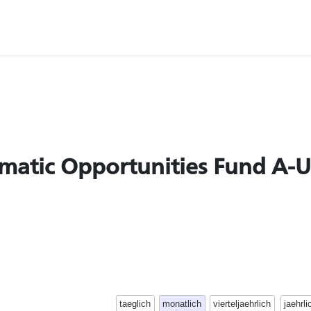
hematic Opportunities Fund A-
taeglich
monatlich
vierteljaehrlich
jaehrli