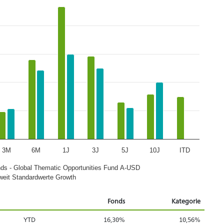
3M
6M
1J
3J
5J
10J
ITD
nds - Global Thematic Opportunities Fund A-USD
weit Standardwerte Growth
Fonds
Kategorie
YTD
16,30%
10,56%