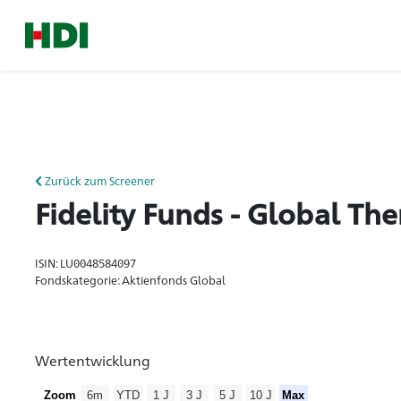
Zurück zum Screener
Fidelity Funds - Global T
ISIN: LU0048584097
Fondskategorie: Aktienfonds Global
Wertentwicklung
Zoom
6m
YTD
1 J
3 J
5 J
10 J
Max