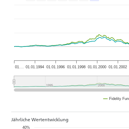
01.…
01.01.1994
01.01.1996
01.01.1998
01.01.2000
01.01.2002
1995
1995
2000
2000
Fidelity Fu
Jährliche Wertentwicklung
40%