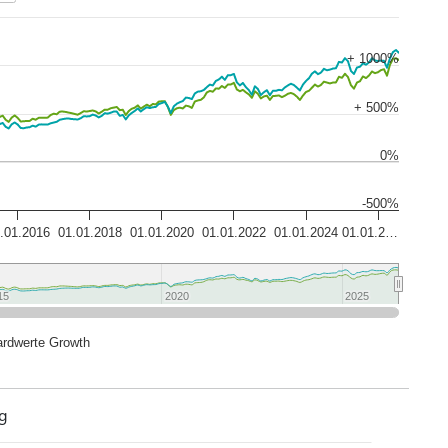
+ 1000%
+ 500%
0%
-500%
.01.2016
01.01.2018
01.01.2020
01.01.2022
01.01.2024
01.01.2…
15
15
2020
2020
2025
2025
ardwerte Growth
g