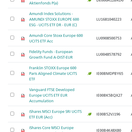
Aktienfonds P(a)
Amundi Index Solutions -
AMUNDI STOXX EUROPE 600
LU1681040223
ESG - UCITS ETF DR - EUR (C)
Amundi Core Stoxx Europe 600
LU0908500753
UCITS ETF Acc
Fidelity Funds - European
LU0048578792
Growth Fund A-DIST-EUR
Franklin STOXX Europe 600
Paris Aligned Climate UCITS
IE00BMDPBY65
ETF
Vanguard FTSE Developed
Europe UCITS ETF EUR
IE00BK5BQX27
Accumulation
iShares MSCI Europe SRI UCITS
IE00B52VJ196
ETF EUR (Acc)
iShares Core MSCI Europe
IE00B4K48X80