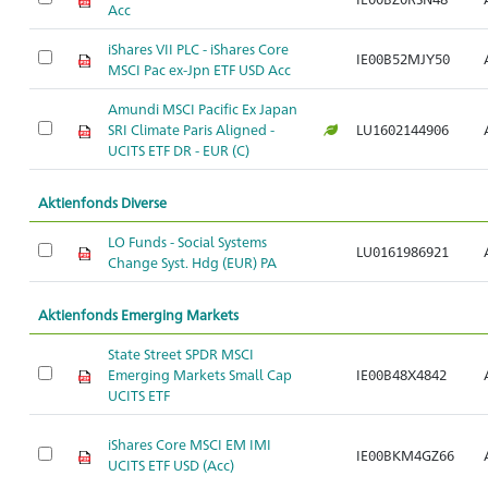
Acc
iShares VII PLC - iShares Core
IE00B52MJY50
MSCI Pac ex-Jpn ETF USD Acc
Amundi MSCI Pacific Ex Japan
SRI Climate Paris Aligned -
LU1602144906
UCITS ETF DR - EUR (C)
Aktienfonds Diverse
LO Funds - Social Systems
LU0161986921
Change Syst. Hdg (EUR) PA
Aktienfonds Emerging Markets
State Street SPDR MSCI
Emerging Markets Small Cap
IE00B48X4842
UCITS ETF
iShares Core MSCI EM IMI
IE00BKM4GZ66
UCITS ETF USD (Acc)