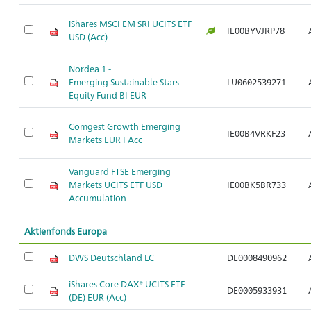
iShares MSCI EM SRI UCITS ETF
IE00BYVJRP78
USD (Acc)
Nordea 1 -
Emerging Sustainable Stars
LU0602539271
Equity Fund BI EUR
Comgest Growth Emerging
IE00B4VRKF23
Markets EUR I Acc
Vanguard FTSE Emerging
Markets UCITS ETF USD
IE00BK5BR733
Accumulation
Aktienfonds Europa
DWS Deutschland LC
DE0008490962
iShares Core DAX® UCITS ETF
DE0005933931
(DE) EUR (Acc)