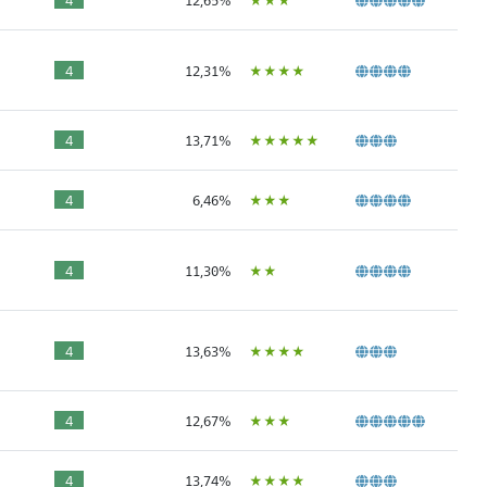
ÙÙÙÙ
4
12,31%
ÙÙÙÙÙ
4
13,71%
ÙÙÙ
4
6,46%
ÙÙ
4
11,30%
ÙÙÙÙ
4
13,63%
ÙÙÙ
4
12,67%
ÙÙÙÙ
4
13,74%