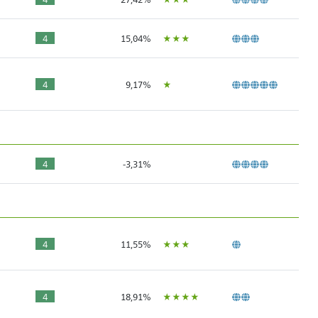
ÙÙÙ
4
15,04%
Ù
4
9,17%
4
-3,31%
ÙÙÙ
4
11,55%
ÙÙÙÙ
4
18,91%