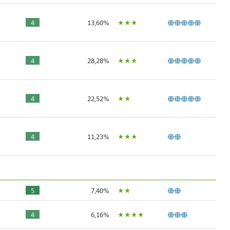
ÙÙÙ
4
13,60%
ÙÙÙ
4
28,28%
ÙÙ
4
22,52%
ÙÙÙ
4
11,23%
ÙÙ
5
7,40%
ÙÙÙÙ
4
6,16%