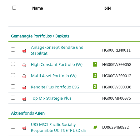
Name
ISIN
Gemanagte Portfolios / Baskets
Anlagekonzept Rendite und
HG000REN0011
Stabilität
High Constant Portfolio (W)
HG000WS00058
2
Multi Asset Portfolio (W)
HG000WS00012
2
Rendite Plus Portfolio ESG
HG000WS00036
2
Top Mix Strategie Plus
HG000MF00075
Aktienfonds Asien
UBS MSCI Pacific Socially
LU0629460832
Responsible UCITS ETF USD dis