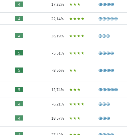
ÙÙÙ
4
17,32%
ÙÙÙÙ
4
22,14%
ÙÙÙÙ
4
36,19%
ÙÙÙÙ
5
-5,51%
ÙÙ
5
-8,56%
ÙÙÙ
5
12,74%
ÙÙÙÙ
4
-6,21%
ÙÙÙ
4
18,57%
ÙÙÙ
4
27,42%