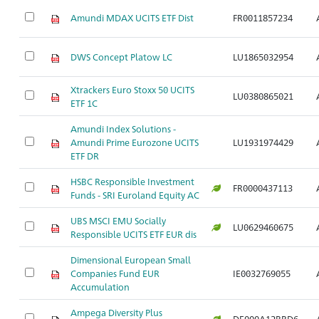
Amundi MDAX UCITS ETF Dist
FR0011857234
DWS Concept Platow LC
LU1865032954
Xtrackers Euro Stoxx 50 UCITS
LU0380865021
ETF 1C
Amundi Index Solutions -
Amundi Prime Eurozone UCITS
LU1931974429
ETF DR
HSBC Responsible Investment
FR0000437113
Funds - SRI Euroland Equity AC
UBS MSCI EMU Socially
LU0629460675
Responsible UCITS ETF EUR dis
Dimensional European Small
Companies Fund EUR
IE0032769055
Accumulation
Ampega Diversity Plus
DE000A12BRD6