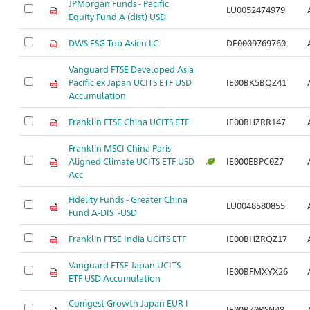
JPMorgan Funds - Pacific
LU0052474979
Equity Fund A (dist) USD
DWS ESG Top Asien LC
DE0009769760
Vanguard FTSE Developed Asia
Pacific ex Japan UCITS ETF USD
IE00BK5BQZ41
Accumulation
Franklin FTSE China UCITS ETF
IE00BHZRR147
Franklin MSCI China Paris
Aligned Climate UCITS ETF USD
IE000EBPC0Z7
Acc
Fidelity Funds - Greater China
LU0048580855
Fund A-DIST-USD
Franklin FTSE India UCITS ETF
IE00BHZRQZ17
Vanguard FTSE Japan UCITS
IE00BFMXYX26
ETF USD Accumulation
Comgest Growth Japan EUR I
IE00BZ0RSN48