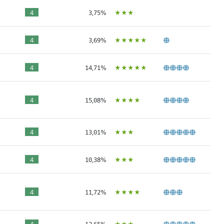
ÙÙÙ
4
3,75%
ÙÙÙÙÙ
4
3,69%
ÙÙÙÙÙ
4
14,71%
ÙÙÙÙ
4
15,08%
ÙÙÙ
4
13,01%
ÙÙÙ
4
10,38%
ÙÙÙÙ
4
11,72%
ÙÙÙ
4
12,65%