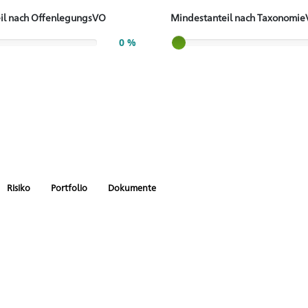
il nach OffenlegungsVO
Mindestanteil nach Taxonomi
Slider label
0 %
Risiko
Portfolio
Dokumente