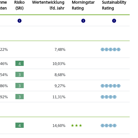
mme
Risiko
Wertentwicklung
Morningstar
Sustainability
sten
(SRI)
lfd. Jahr
Rating
Rating
,22%
7,48%
,46%
4
10,03%
,54%
3
8,68%
,86%
3
9,27%
,92%
3
11,31%
ÙÙÙ
4
14,60%