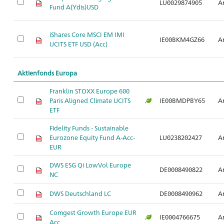
LU0029874905
Ar
Fund A(Ydis)USD
iShares Core MSCI EM IMI
IE00BKM4GZ66
Ar
UCITS ETF USD (Acc)
Aktienfonds Europa
Franklin STOXX Europe 600
Paris Aligned Climate UCITS
IE00BMDPBY65
Ar
ETF
Fidelity Funds - Sustainable
Eurozone Equity Fund A-Acc-
LU0238202427
Ar
EUR
DWS ESG Qi LowVol Europe
DE0008490822
Ar
NC
DWS Deutschland LC
DE0008490962
Ar
Comgest Growth Europe EUR
IE0004766675
Ar
Acc