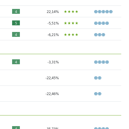
ÙÙÙÙ
4
22,14%
ÙÙÙÙ
5
-5,51%
ÙÙÙÙ
4
-6,21%
4
-3,31%
-22,45%
-22,46%
4
35,73%