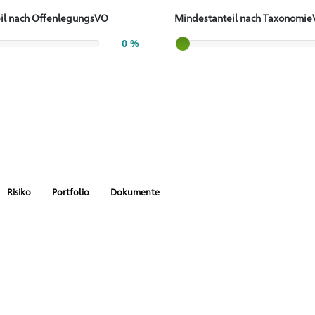
il nach OffenlegungsVO
Mindestanteil nach Taxonomi
Slider label
0 %
Risiko
Portfolio
Dokumente