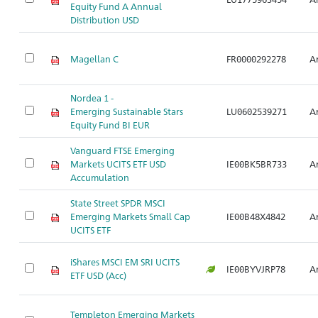
Equity Fund A Annual
Distribution USD
Magellan C
FR0000292278
Ar
Nordea 1 -
Emerging Sustainable Stars
LU0602539271
Ar
Equity Fund BI EUR
Vanguard FTSE Emerging
Markets UCITS ETF USD
IE00BK5BR733
Ar
Accumulation
State Street SPDR MSCI
Emerging Markets Small Cap
IE00B48X4842
Ar
UCITS ETF
iShares MSCI EM SRI UCITS
IE00BYVJRP78
Ar
ETF USD (Acc)
Templeton Emerging Markets