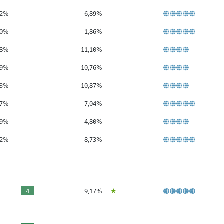
02%
6,89%
00%
1,86%
98%
11,10%
69%
10,76%
73%
10,87%
77%
7,04%
79%
4,80%
42%
8,73%
Ù
4
9,17%