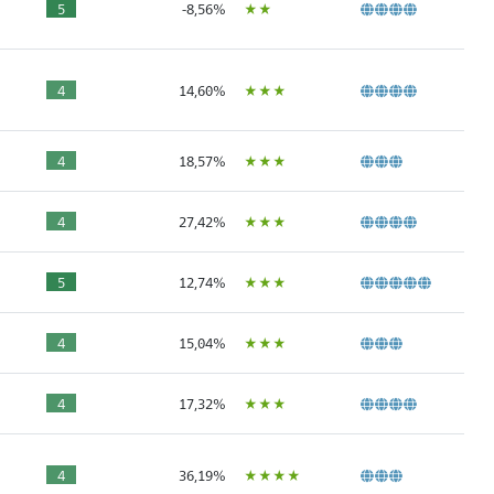
ÙÙ
5
-8,56%
ÙÙÙ
4
14,60%
ÙÙÙ
4
18,57%
ÙÙÙ
4
27,42%
ÙÙÙ
5
12,74%
ÙÙÙ
4
15,04%
ÙÙÙ
4
17,32%
ÙÙÙÙ
4
36,19%