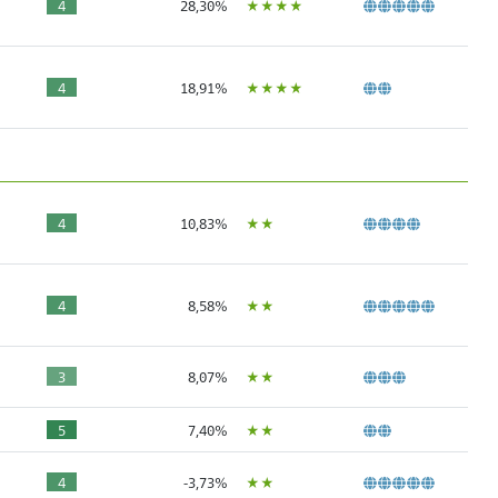
ÙÙÙÙ
4
28,30%
ÙÙÙÙ
4
18,91%
ÙÙ
4
10,83%
ÙÙ
4
8,58%
ÙÙ
3
8,07%
ÙÙ
5
7,40%
ÙÙ
4
-3,73%