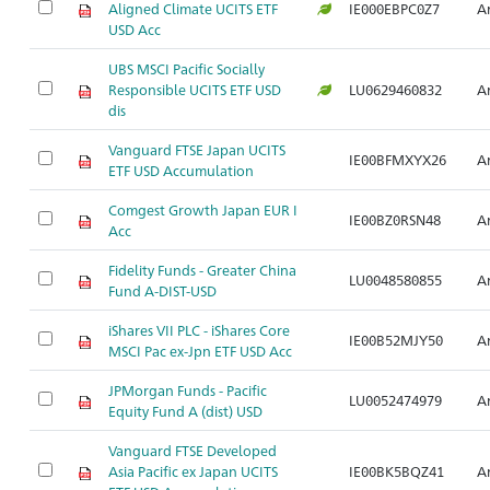
Aligned Climate UCITS ETF
IE000EBPC0Z7
Ar
USD Acc
UBS MSCI Pacific Socially
Responsible UCITS ETF USD
LU0629460832
Ar
dis
Vanguard FTSE Japan UCITS
IE00BFMXYX26
Ar
ETF USD Accumulation
Comgest Growth Japan EUR I
IE00BZ0RSN48
Ar
Acc
Fidelity Funds - Greater China
LU0048580855
Ar
Fund A-DIST-USD
iShares VII PLC - iShares Core
IE00B52MJY50
Ar
MSCI Pac ex-Jpn ETF USD Acc
JPMorgan Funds - Pacific
LU0052474979
Ar
Equity Fund A (dist) USD
Vanguard FTSE Developed
Asia Pacific ex Japan UCITS
IE00BK5BQZ41
Ar