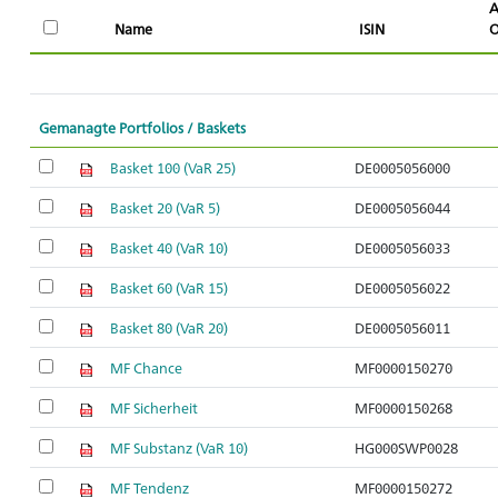
A
Name
ISIN
O
Gemanagte Portfolios / Baskets
Basket 100 (VaR 25)
DE0005056000
Basket 20 (VaR 5)
DE0005056044
Basket 40 (VaR 10)
DE0005056033
Basket 60 (VaR 15)
DE0005056022
Basket 80 (VaR 20)
DE0005056011
MF Chance
MF0000150270
MF Sicherheit
MF0000150268
MF Substanz (VaR 10)
HG000SWP0028
MF Tendenz
MF0000150272