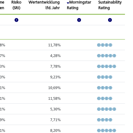
me
Risiko
Wertentwicklung
Morningstar
Sustainability
ten
(SRI)
lfd. Jahr
Rating
Rating
48%
11,78%
57%
4,28%
83%
7,78%
13%
9,23%
31%
10,69%
81%
11,58%
41%
5,30%
39%
7,71%
51%
8,20%