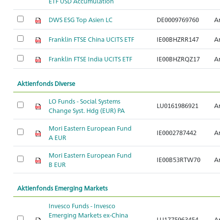
ETF USD Accumulation
DWS ESG Top Asien LC
DE0009769760
Ar
Franklin FTSE China UCITS ETF
IE00BHZRR147
Ar
Franklin FTSE India UCITS ETF
IE00BHZRQZ17
Ar
Aktienfonds Diverse
LO Funds - Social Systems
LU0161986921
Ar
Change Syst. Hdg (EUR) PA
Mori Eastern European Fund
IE0002787442
Ar
A EUR
Mori Eastern European Fund
IE00B53RTW70
Ar
B EUR
Aktienfonds Emerging Markets
Invesco Funds - Invesco
Emerging Markets ex-China
LU1775963454
Ar