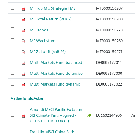
MF Top Mix Strategie TMS
MF0000150287
MF Total Return (VaR 2)
MF0000150288
MF Trends
MF0000150273
MF Wachstum
MF0000150269
MF Zukunft (VaR 20)
MF0000150271
Multi Markets Fund balanced
DE0005177011
Multi Markets Fund defensive
DE0005177000
Multi Markets Fund dynamic
DE0005177022
Aktienfonds Asien
Amundi MSCI Pacific Ex Japan
SRI Climate Paris Aligned -
LU1602144906
Ar
UCITS ETF DR - EUR (C)
Franklin MSCI China Paris